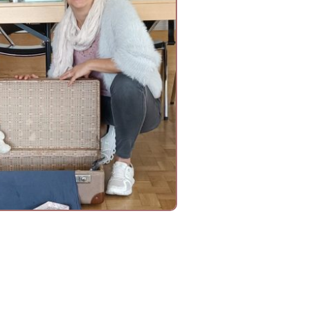
Projekttage für
liche zu
d Trauer