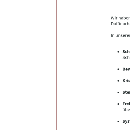
Wir haben
Dafür arb
In unsere
Sch
Sch
Bew
Kri
Ste
Fre
übe
Sys