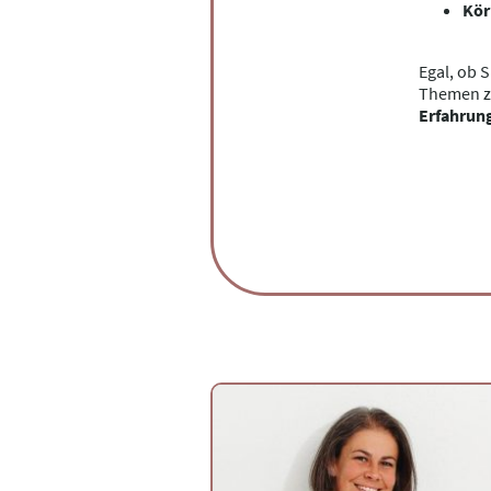
Kör
Egal, ob 
Themen z
Erfahrun