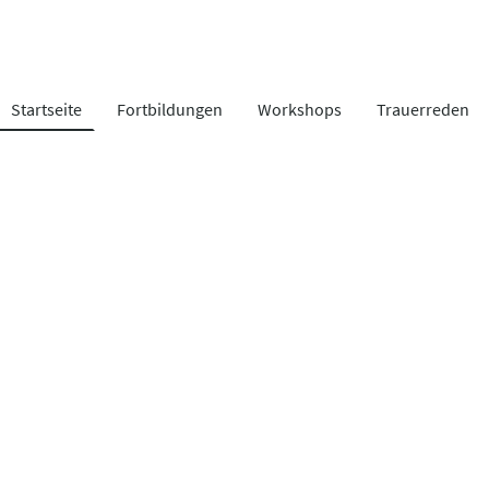
Startseite
Fortbildungen
Workshops
Trauerreden
er Engel-W
Schulungen für einen bewussten
Umgang mit Leben und Tod